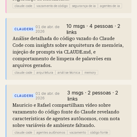
claude code
vazamento de código
segurança de ia
agentes de ia
10 msgs · 4 pessoas · 2
01 de abr. de
CLAUDERS
2026
links
Análise detalhada do código vazado do Claude
Code com insights sobre arquitetura de memória,
injeção de prompts via CLAUDE.md, e
comportamento de limpeza de palavrões em
arquivos gerados.
claude code
arquitetura
análise técnica
memory
3 msgs · 2 pessoas · 2
01 de abr. de
CLAUDERS
2026
links
Mauricio e Rafael compartilham vídeo sobre
vazamento do código fonte do Claude revelando
características de agentes autônomos, com nota
sobre variáveis de ambiente faltando.
claude code
agentes autônomos
vazamento
código fonte