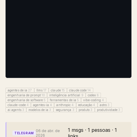
agentes de ia
27
llms
17
claude
15
claude code
14
engenharia de prompt
10
inteligência artificial
9
codex
6
engenharia de software
5
ferramentas de ia
5
vibe-coding
4
claude-code
4
agentes-ia
4
anthropic
4
educação
4
astro
3
ai agents
3
modelos de ia
3
segurança
3
produto
3
produtividade
3
1 msgs · 1 pessoas · 1
06 de abr. de
TELEGRAM
2026
links