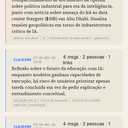
sobre política industrial para era da inteligência,
junto com notícia sobre ameaça do Irã ao data
center Stargate ($30B) em Abu Dhabi. Sinaliza
tensões geopolíticas em torno de infraestrutura
crítica de IA.
política industrial
ia
infraestrutura de data centers
geopolítica
4 msgs · 2 pessoas · 1
07 de abr. de
CLAUDERS
2026
links
Reflexão sobre o futuro da educação com IA:
enquanto modelos ganham capacidades de
execução, há risco de usuários priorizar apenas
tarefa concluída em vez de pedir explicação e
entendimento conceitual.
educação com ia
futuro da educação
memoria de contexto
execução vs explicação
4 msgs · 3 pessoas · 1
06 de abr. de
CLAUDERS