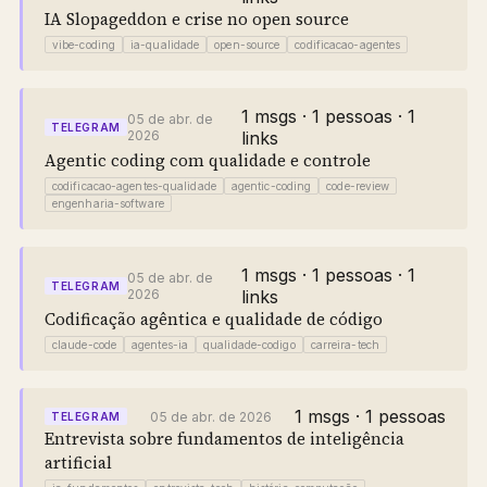
IA Slopageddon e crise no open source
vibe-coding
ia-qualidade
open-source
codificacao-agentes
1 msgs · 1 pessoas · 1
05 de abr. de
TELEGRAM
2026
links
Agentic coding com qualidade e controle
codificacao-agentes-qualidade
agentic-coding
code-review
engenharia-software
1 msgs · 1 pessoas · 1
05 de abr. de
TELEGRAM
2026
links
Codificação agêntica e qualidade de código
claude-code
agentes-ia
qualidade-codigo
carreira-tech
1 msgs · 1 pessoas
05 de abr. de 2026
TELEGRAM
Entrevista sobre fundamentos de inteligência
artificial