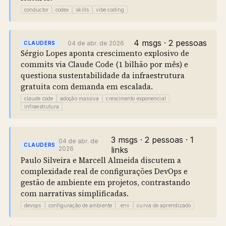
conductor
codex
skills
vibe coding
4 msgs · 2 pessoas
04 de abr. de 2026
CLAUDERS
Sérgio Lopes aponta crescimento explosivo de
commits via Claude Code (1 bilhão por mês) e
questiona sustentabilidade da infraestrutura
gratuita com demanda em escalada.
claude code
adoção massiva
crescimento exponencial
infraestrutura
3 msgs · 2 pessoas · 1
04 de abr. de
CLAUDERS
2026
links
Paulo Silveira e Marcell Almeida discutem a
complexidade real de configurações DevOps e
gestão de ambiente em projetos, contrastando
com narrativas simplificadas.
devops
configuração de ambiente
.env
curva de aprendizado