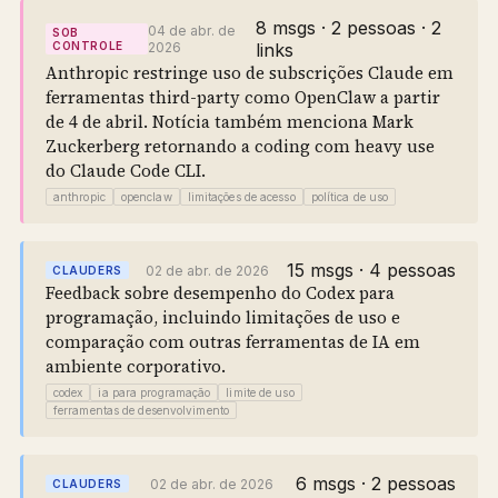
8 msgs · 2 pessoas · 2
04 de abr. de
SOB
CONTROLE
2026
links
Anthropic restringe uso de subscrições Claude em
ferramentas third-party como OpenClaw a partir
de 4 de abril. Notícia também menciona Mark
Zuckerberg retornando a coding com heavy use
do Claude Code CLI.
anthropic
openclaw
limitações de acesso
política de uso
15 msgs · 4 pessoas
02 de abr. de 2026
CLAUDERS
Feedback sobre desempenho do Codex para
programação, incluindo limitações de uso e
comparação com outras ferramentas de IA em
ambiente corporativo.
codex
ia para programação
limite de uso
ferramentas de desenvolvimento
6 msgs · 2 pessoas
02 de abr. de 2026
CLAUDERS