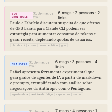
6 msgs · 2 pessoas · 2
31 de mar. de
SOB
CONTROLE
2026
links
Paulo e Fabrício discutem suspeita de que ofertas
de GPU barata para Claude CLI podem ser
estratégia para aumentar consumo de tokens e
gerar receita, depletando quotas de usuários.
claude api
custos
token depletion
gpu
6 msgs · 3 pessoas · 4
31 de mar. de
CLAUDERS
2026
links
Rafael apresenta ferramenta experimental que
gera grafos de agentes de IA a partir de markdown
e prompts, exemplificando com análise sobre
negociações da Anthropic com o Pentágono.
agentes de ia
análise de código
arquitetura
startse
7 msgs · 4 pessoas · 1
31 de mar. de