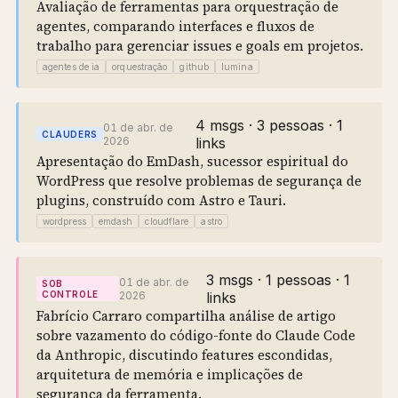
Avaliação de ferramentas para orquestração de
agentes, comparando interfaces e fluxos de
trabalho para gerenciar issues e goals em projetos.
agentes de ia
orquestração
github
lumina
4 msgs · 3 pessoas · 1
01 de abr. de
CLAUDERS
2026
links
Apresentação do EmDash, sucessor espiritual do
WordPress que resolve problemas de segurança de
plugins, construído com Astro e Tauri.
wordpress
emdash
cloudflare
astro
3 msgs · 1 pessoas · 1
01 de abr. de
SOB
CONTROLE
2026
links
Fabrício Carraro compartilha análise de artigo
sobre vazamento do código-fonte do Claude Code
da Anthropic, discutindo features escondidas,
arquitetura de memória e implicações de
segurança da ferramenta.