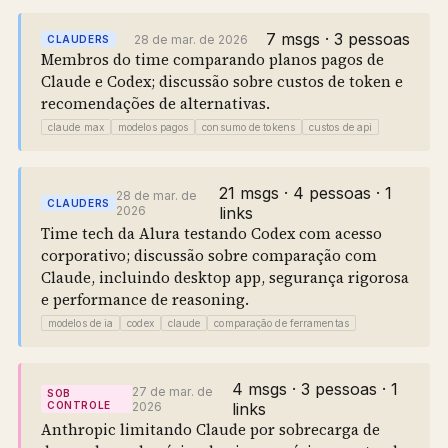
7 msgs · 3 pessoas
28 de mar. de 2026
CLAUDERS
Membros do time comparando planos pagos de
Claude e Codex; discussão sobre custos de token e
recomendações de alternativas.
claude max
modelos pagos
consumo de tokens
custos de api
21 msgs · 4 pessoas · 1
28 de mar. de
CLAUDERS
2026
links
Time tech da Alura testando Codex com acesso
corporativo; discussão sobre comparação com
Claude, incluindo desktop app, segurança rigorosa
e performance de reasoning.
modelos de ia
codex
claude
comparação de ferramentas
4 msgs · 3 pessoas · 1
27 de mar. de
SOB
CONTROLE
2026
links
Anthropic limitando Claude por sobrecarga de