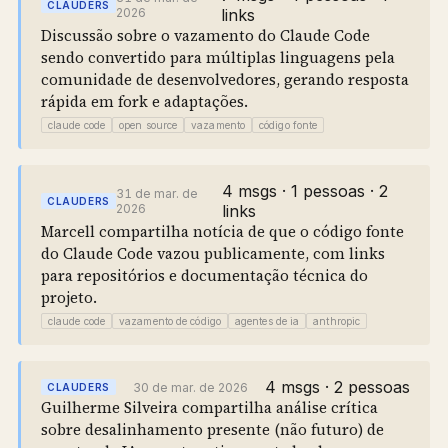
CLAUDERS
2026
links
Discussão sobre o vazamento do Claude Code
sendo convertido para múltiplas linguagens pela
comunidade de desenvolvedores, gerando resposta
rápida em fork e adaptações.
claude code
open source
vazamento
código fonte
4 msgs · 1 pessoas · 2
31 de mar. de
CLAUDERS
2026
links
Marcell compartilha notícia de que o código fonte
do Claude Code vazou publicamente, com links
para repositórios e documentação técnica do
projeto.
claude code
vazamento de código
agentes de ia
anthropic
4 msgs · 2 pessoas
30 de mar. de 2026
CLAUDERS
Guilherme Silveira compartilha análise crítica
sobre desalinhamento presente (não futuro) de