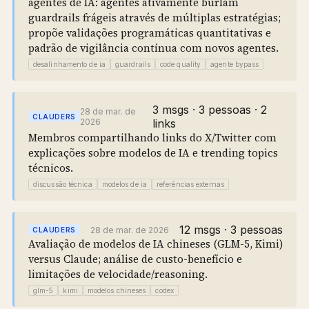
agentes de IA: agentes ativamente burlam
guardrails frágeis através de múltiplas estratégias;
propõe validações programáticas quantitativas e
padrão de vigilância contínua com novos agentes.
desalinhamento de ia
guardrails
code quality
agente bypass
3 msgs · 3 pessoas · 2
28 de mar. de
CLAUDERS
2026
links
Membros compartilhando links do X/Twitter com
explicações sobre modelos de IA e trending topics
técnicos.
discussão técnica
modelos de ia
referências externas
12 msgs · 3 pessoas
28 de mar. de 2026
CLAUDERS
Avaliação de modelos de IA chineses (GLM-5, Kimi)
versus Claude; análise de custo-benefício e
limitações de velocidade/reasoning.
glm-5
kimi
modelos chineses
codex