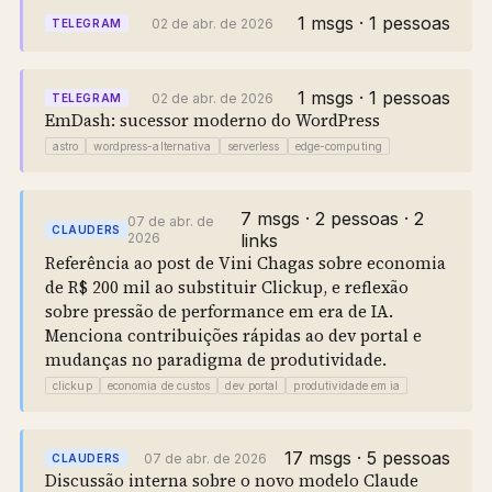
1 msgs · 1 pessoas
02 de abr. de 2026
TELEGRAM
1 msgs · 1 pessoas
02 de abr. de 2026
TELEGRAM
EmDash: sucessor moderno do WordPress
astro
wordpress-alternativa
serverless
edge-computing
7 msgs · 2 pessoas · 2
07 de abr. de
CLAUDERS
2026
links
Referência ao post de Vini Chagas sobre economia
de R$ 200 mil ao substituir Clickup, e reflexão
sobre pressão de performance em era de IA.
Menciona contribuições rápidas ao dev portal e
mudanças no paradigma de produtividade.
clickup
economia de custos
dev portal
produtividade em ia
17 msgs · 5 pessoas
07 de abr. de 2026
CLAUDERS
Discussão interna sobre o novo modelo Claude