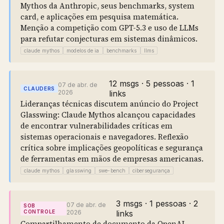
Mythos da Anthropic, seus benchmarks, system
card, e aplicações em pesquisa matemática.
Menção a competição com GPT-5.3 e uso de LLMs
para refutar conjecturas em sistemas dinâmicos.
claude mythos
modelos de ia
benchmarks
llms
12 msgs · 5 pessoas · 1
07 de abr. de
CLAUDERS
2026
links
Lideranças técnicas discutem anúncio do Project
Glasswing: Claude Mythos alcançou capacidades
de encontrar vulnerabilidades críticas em
sistemas operacionais e navegadores. Reflexão
crítica sobre implicações geopolíticas e segurança
de ferramentas em mãos de empresas americanas.
claude mythos
glasswing
swe-bench
cibersegurança
3 msgs · 1 pessoas · 2
07 de abr. de
SOB
CONTROLE
2026
links
Compartilhamento de documento da OpenAI