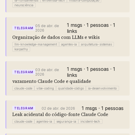
ia-fundamentos
entrevista-tech
história-computação
neurociência
1 msgs · 1 pessoas · 1
05 de abr. de
TELEGRAM
2026
links
Organização de dados com LLMs e wikis
llm-knowledge-management
agentes-ia
arquitetura-sistemas
karpathy
1 msgs · 1 pessoas · 1
03 de abr. de
TELEGRAM
2026
links
vazamento Claude Code e qualidade
claude-code
vibe-coding
qualidade-código
ia-desenvolvimento
1 msgs · 1 pessoas
02 de abr. de 2026
TELEGRAM
Leak acidental do código-fonte Claude Code
claude-code
agentes-ia
segurança-ia
incident-tech