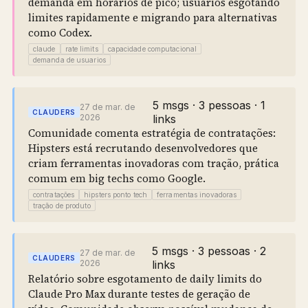
demanda em horários de pico; usuários esgotando
limites rapidamente e migrando para alternativas
como Codex.
claude
rate limits
capacidade computacional
demanda de usuarios
5 msgs · 3 pessoas · 1
27 de mar. de
CLAUDERS
2026
links
Comunidade comenta estratégia de contratações:
Hipsters está recrutando desenvolvedores que
criam ferramentas inovadoras com tração, prática
comum em big techs como Google.
contratações
hipsters ponto tech
ferramentas inovadoras
tração de produto
5 msgs · 3 pessoas · 2
27 de mar. de
CLAUDERS
2026
links
Relatório sobre esgotamento de daily limits do
Claude Pro Max durante testes de geração de