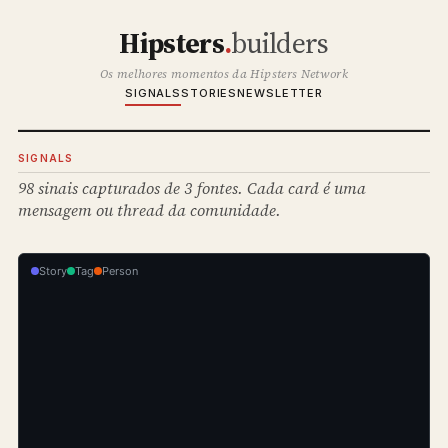
Hipsters
.
builders
Os melhores momentos da Hipsters Network
SIGNALS
STORIES
NEWSLETTER
SIGNALS
98 sinais capturados de 3 fontes. Cada card é uma
mensagem ou thread da comunidade.
Story
Tag
Person